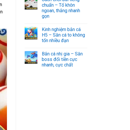
n
chuẩn – Tố khôn
ngoan, thắng nhanh
ên
gọn
Kinh nghiệm bắn cá
H5 – Săn cá to không
tốn nhiều đạn
Bắn cá nhị gia – Săn
boss đổi tiền cực
nhanh, cực chất