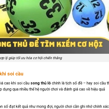
ợp lý giúp tối ưu hóa cơ hội chiến thắng
khi soi cầu
á cao khi soi cầu
song thủ lô
chính là tịch số đề – hay soi cầu 
p dụng qua nhiều thế hệ người chơi và đánh giá cao về hiệu quả
ọn số đạt kết quả như mong đợi, người chơi cần ghi nhớ chính xác