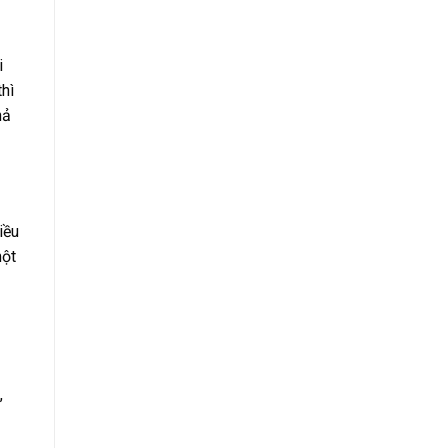
i
thì
hả
iều
một
,