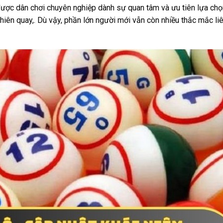
được dân chơi chuyên nghiệp dành sự quan tâm và ưu tiên lựa chọ
hiên quay,. Dù vậy, phần lớn người mới vẫn còn nhiều thắc mắc li