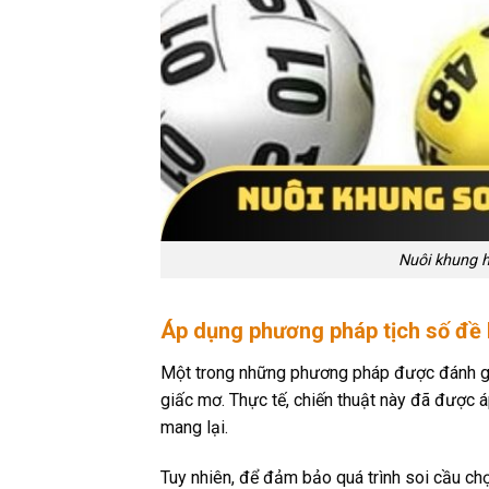
Nuôi khung h
Áp dụng phương pháp tịch số đề 
Một trong những phương pháp được đánh gi
giấc mơ. Thực tế, chiến thuật này đã được á
mang lại.
Tuy nhiên, để đảm bảo quá trình soi cầu ch