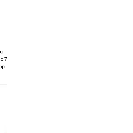
ng
ặc 7
hợp