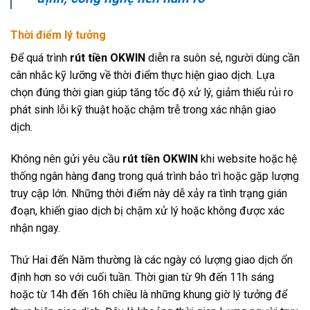
Thời điểm lý tưởng
Để quá trình
rút tiền OKWIN
diễn ra suôn sẻ, người dùng cần
cân nhắc kỹ lưỡng về thời điểm thực hiện giao dịch. Lựa
chọn đúng thời gian giúp tăng tốc độ xử lý, giảm thiểu rủi ro
phát sinh lỗi kỹ thuật hoặc chậm trễ trong xác nhận giao
dịch.
Không nên gửi yêu cầu
rút tiền OKWIN
khi website hoặc hệ
thống ngân hàng đang trong quá trình bảo trì hoặc gặp lượng
truy cập lớn. Những thời điểm này dễ xảy ra tình trạng gián
đoạn, khiến giao dịch bị chậm xử lý hoặc không được xác
nhận ngay.
Thứ Hai đến Năm thường là các ngày có lượng giao dịch ổn
định hơn so với cuối tuần. Thời gian từ 9h đến 11h sáng
hoặc từ 14h đến 16h chiều là những khung giờ lý tưởng để