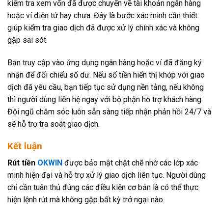
kiểm tra xem vốn đã được chuyển về tài khoản ngân hàng
hoặc ví điện tử hay chưa. Đây là bước xác minh cần thiết
giúp kiểm tra giao dịch đã được xử lý chính xác và không
gặp sai sót.
Bạn truy cập vào ứng dụng ngân hàng hoặc ví đã đăng ký
nhận để đối chiếu số dư. Nếu số tiền hiển thị khớp với giao
dịch đã yêu cầu, bạn tiếp tục sử dụng nền tảng, nếu không
thì người dùng liên hệ ngay với bộ phận hỗ trợ khách hàng.
Đội ngũ chăm sóc luôn sẵn sàng tiếp nhận phản hồi 24/7 và
sẽ hỗ trợ tra soát giao dịch.
Kết luận
Rút tiền
OKWIN
được bảo mật chặt chẽ nhờ các lớp xác
minh hiện đại và hỗ trợ xử lý giao dịch liên tục. Người dùng
chỉ cần tuân thủ đúng các điều kiện cơ bản là có thể thực
hiện lệnh rút mà không gặp bất kỳ trở ngại nào.