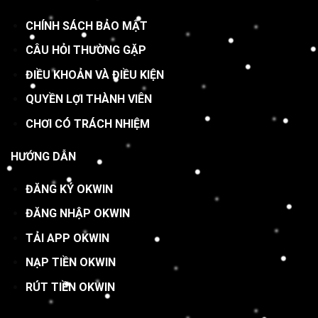
CHÍNH SÁCH BẢO MẬT
CÂU HỎI THƯỜNG GẶP
ĐIỀU KHOẢN VÀ ĐIỀU KIỆN
QUYỀN LỢI THÀNH VIÊN
CHƠI CÓ TRÁCH NHIỆM
HƯỚNG DẪN
ĐĂNG KÝ OKWIN
ĐĂNG NHẬP OKWIN
TẢI APP OKWIN
NẠP TIỀN OKWIN
RÚT TIỀN OKWIN