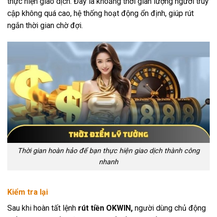
thực hiện giao dịch. Đây là khoảng thời gian lượng người truy
cập không quá cao, hệ thống hoạt động ổn định, giúp rút
ngắn thời gian chờ đợi.
Thời gian hoàn hảo để bạn thực hiện giao dịch thành công
nhanh
Kiểm tra lại
Sau khi hoàn tất lệnh
rút tiền OKWIN,
người dùng chủ động