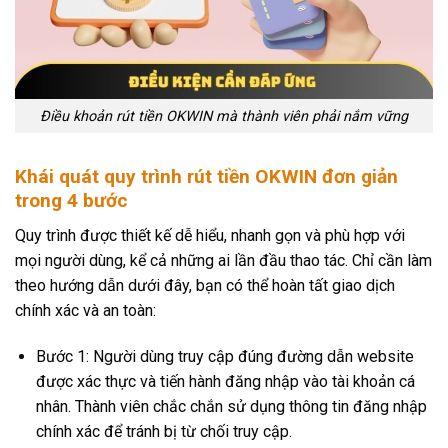
Điều khoản rút tiền OKWIN mà thành viên phải nắm vững
Khái quát quy trình rút tiền OKWIN đơn giản
trong 4 bước
Quy trình được thiết kế dễ hiểu, nhanh gọn và phù hợp với
mọi người dùng, kể cả những ai lần đầu thao tác. Chỉ cần làm
theo hướng dẫn dưới đây, bạn có thể hoàn tất giao dịch
chính xác và an toàn:
Bước 1: Người dùng truy cập đúng đường dẫn website
được xác thực và tiến hành đăng nhập vào tài khoản cá
nhân. Thành viên chắc chắn sử dụng thông tin đăng nhập
chính xác để tránh bị từ chối truy cập.