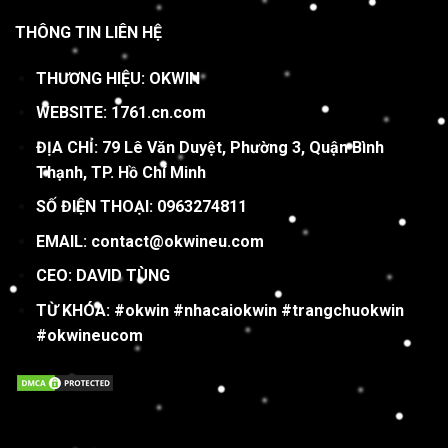
THÔNG TIN LIÊN HỆ
THƯƠNG HIỆU: OKWIN
WEBSITE: 1761.cn.com
ĐỊA CHỈ: 79 Lê Văn Duyệt, Phường 3, Quận Bình
Thạnh, TP. Hồ Chí Minh
SỐ ĐIỆN THOẠI: 0963274811
EMAIL:
contact@okwineu.com
CEO:
DAVID TÙNG
TỪ KHÓA: #okwin #nhacaiokwin #trangchuokwin
#okwineucom