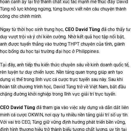
hoàn cảnh ấy lại trở thành chất xúc tác mạnh mẽ thúc đẩy David
Tùng nỗ lực không ngừng, từng bước viết nên câu chuyện thành
công cho chính mình.
Ngay từ thời học sinh trung học,
CEO David Tùng
đã cho thấy tư
duy vượt trội và ý chí kiên cường. Nhờ kết quả học tập nổi bật,
anh được tuyển thẳng vào trường THPT chuyên của tỉnh, giành
học bổng du học tại trường đại học ở Philippines.
Tại đây, anh tiếp thu kiến thức chuyên sâu về kinh doanh quốc tế,
rèn luyện tư duy chiến lược. Nền tảng quan trọng giúp anh tạo
dựng vị thế trong lĩnh vực cá cược trực tuyến sau này. Sau khi
hoàn tất chương trình học, David Tùng trở về Việt Nam, bắt đầu
chặng đường khởi nghiệp trong lĩnh vực giải trí trực tuyến.
CEO David Tùng
đã tham gia vào việc xây dựng và dẫn dắt liên
minh cá cược OKWIN, nơi quy tụ nhiều nền tảng giải trí số uy tín.
Với vai trò CEO, Tùng giữ vững định hướng phát triển bền vững,
định hình thương hiệu trở thành biểu tượng chất lượng, uy tín tại