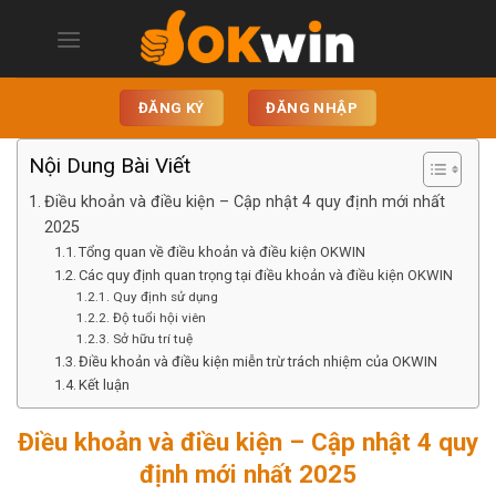
Chuyển
đến
nội
dung
ĐĂNG KÝ
ĐĂNG NHẬP
Nội Dung Bài Viết
Điều khoản và điều kiện – Cập nhật 4 quy định mới nhất
2025
Tổng quan về điều khoản và điều kiện OKWIN
Các quy định quan trọng tại điều khoản và điều kiện OKWIN
Quy định sử dụng
Độ tuổi hội viên
Sở hữu trí tuệ
Điều khoản và điều kiện miễn trừ trách nhiệm của OKWIN
Kết luận
Điều khoản và điều kiện – Cập nhật 4 quy
định mới nhất 2025