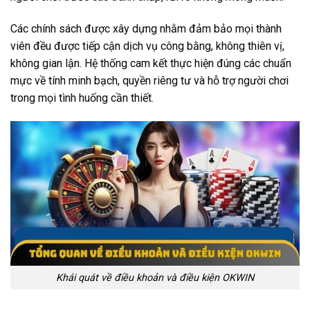
Các chính sách được xây dựng nhằm đảm bảo mọi thành
viên đều được tiếp cận dịch vụ công bằng, không thiên vị,
không gian lận. Hệ thống cam kết thực hiện đúng các chuẩn
mực về tính minh bạch, quyền riêng tư và hỗ trợ người chơi
trong mọi tình huống cần thiết.
Khái quát về điều khoản và điều kiện OKWIN