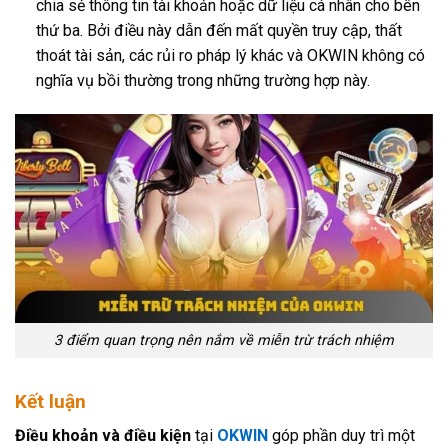
chia sẻ thông tin tài khoản hoặc dữ liệu cá nhân cho bên
thứ ba. Bởi điều này dẫn đến mất quyền truy cập, thất
thoát tài sản, các rủi ro pháp lý khác và OKWIN không có
nghĩa vụ bồi thường trong những trường hợp này.
3 điểm quan trọng nên nắm về miễn trừ trách nhiệm
Kết luận
Điều khoản và điều kiện
tại
OKWIN
góp phần duy trì một